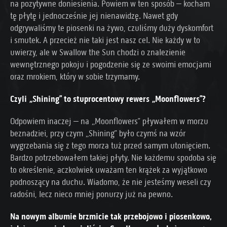
na pozytywne doniesienia. Powiem w ten sposób – kocham
tę płytę i jednocześnie jej nienawidzę. Nawet gdy
odgrywaliśmy te piosenki na żywo, czuliśmy duży dyskomfort
i smutek. A przecież nie taki jest nasz cel. Nie każdy w to
uwierzy, ale w Swallow the Sun chodzi o znalezienie
wewnętrznego pokoju i pogodzenie się ze swoimi emocjami
oraz mrokiem, który w sobie trzymamy.
Czyli „Shining” to stuprocentowy rewers „Moonflowers”?
Odpowiem inaczej – na „Moonflowers” pływałem w morzu
beznadziei, przy czym „Shining” było czymś na wzór
wygrzebania się z tego morza tuż przed samym utonięciem.
Bardzo potrzebowałem takiej płyty. Nie każdemu spodoba się
to określenie, aczkolwiek uważam ten krążek za wyjątkowo
podnoszący na duchu. Wiadomo, że nie jesteśmy weseli czy
radośni, lecz nieco mniej ponurzy już na pewno.
Na nowym albumie brzmicie tak przebojowo i piosenkowo,