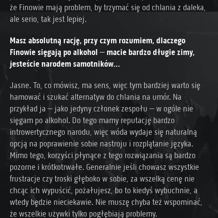
że Finowie mają problem, by trzymać się od chlania z daleka,
ale serio, tak jest lepiej.
Masz absolutną rację, przy czym rozumiem, dlaczego
Finowie sięgają po alkohol – macie bardzo długie zimy,
jesteście narodem samotników…
Jasne. To, co mówisz, ma sens, więc tym bardziej warto się
hamować i szukać alternatyw do chlania na umór. Na
przykład ja – jako jedyny członek zespołu – w ogóle nie
sięgam po alkohol. Do tego mamy reputację bardzo
introwertycznego narodu, więc wóda wydaje się naturalną
opcją na poprawienie sobie nastroju i rozplątanie języka.
Mimo tego, korzyści płynące z tego rozwiązania są bardzo
pozorne i krótkotrwałe. Generalnie jeśli chowasz wszystkie
frustracje czy troski głęboko w sobie, za wszelką cenę nie
chcąc ich wypuścić, pożałujesz, bo to kiedyś wybuchnie, a
wtedy będzie nieciekawie. Nie muszę chyba też wspominać,
że wszelkie używki tylko pogłębiają problemy.