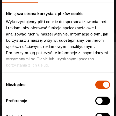
kryzysów i problemów, jakie przeżyliśmy w ciągu kariery.
Niektórzy wręcz nie dowierzali, że tyle razy znajdowaliśmy się
na krawędzi rozpadu.
Niniejsza strona korzysta z plików cookie
Wykorzystujemy pliki cookie do spersonalizowania treści
No dobra – ale gdybyś tak w skrócie miał mi o tym
i reklam, aby oferować funkcje społecznościowe i
opowiedzieć, to jakbyś to streścił?
analizować ruch w naszej witrynie. Informacje o tym, jak
korzystasz z naszej witryny, udostępniamy partnerom
No cóż, Swallow the Sun toczyły przeróżne choroby i
społecznościowym, reklamowym i analitycznym.
trudności – od alkoholizmu aż po śmierć. Do tego dochodziły
Partnerzy mogą połączyć te informacje z innymi danymi
problemy z wytwórniami, z agencjami koncertowymi… Serio,
otrzymanymi od Ciebie lub uzyskanymi podczas
mógłbym teraz usiąść i przez dobrych parę godzin wymieniać
korzystania z ich usług.
te wszystkie sprawy, ale raczej nie widzę w tym większego
sensu.
W
Niezbędne
y
b
ó
Preferencje
r
z