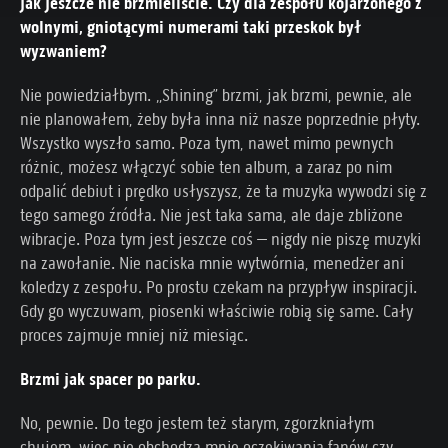
jak jeszcze nie brzmieliście. Czy dla zespołu kojarzonego z
wolnymi, gniotącymi numerami taki przeskok był
wyzwaniem?
Nie powiedziałbym. „Shining” brzmi, jak brzmi, pewnie, ale
nie planowałem, żeby była inna niż nasze poprzednie płyty.
Wszystko wyszło samo. Poza tym, nawet mimo pewnych
różnic, możesz włączyć sobie ten album, a zaraz po nim
odpalić debiut i prędko usłyszysz, że ta muzyka wywodzi się z
tego samego źródła. Nie jest taka sama, ale daje zbliżone
wibracje. Poza tym jest jeszcze coś – nigdy nie piszę muzyki
na zawołanie. Nie naciska mnie wytwórnia, menedżer ani
koledzy z zespołu. Po prostu czekam na przypływ inspiracji.
Gdy go wyczuwam, piosenki właściwie robią się same. Cały
proces zajmuje mniej niż miesiąc.
Brzmi jak spacer po parku.
No, pewnie. Do tego jestem też starym, zgorzkniałym
chujem, więc nie obchodzą mnie oczekiwania fanów czy