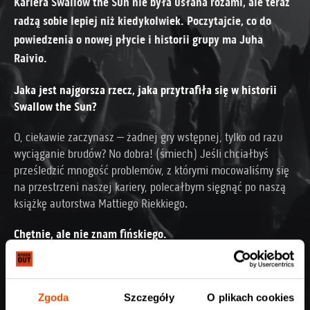
Kariera Swallow the Sun nie była usłana różami, ale teraz
radzą sobie lepiej niż kiedykolwiek. Poczytajcie, co do
powiedzenia o nowej płycie i historii grupy ma Juha
Raivio.
Jaka jest najgorsza rzecz, jaka przytrafiła się w historii
Swallow the Sun?
O, ciekawie zaczynasz – żadnej gry wstępnej, tylko od razu
wyciąganie brudów? No dobra! (śmiech) Jeśli chciałbyś
prześledzić mnogość problemów, z którymi mocowaliśmy się
na przestrzeni naszej kariery, polecałbym sięgnąć po naszą
książkę autorstwa Mattiego Riekkiego.
Chętnie, ale nie znam fińskiego.
No tak… Myślę, że prędzej czy później książka zostanie
przetłumaczona na angielski, trwają nad tym prace! Ale no –
osoby, które miały okazję to czytać, były zszokowane liczbą
Zgoda
Szczegóły
O plikach cookies