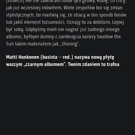
(śmiech) Ale nie zawracam sobie tym głowy. Robię, co chcę,
jak już wcześniej mówiłem. Wiele zespołów boi się zmian
stylistycznych, bo martwią się, że stracą w ten sposób fanów
lub jakiś element tożsamości. Uznaję to za debilizm. Lepiej
być sobą. Gdybyśmy mieli nie nagrać już żadnego innego
albumu, byłbym dumny z zamknięcia kariery Swallow the
Sun takim materiałem jak „Shining”.
Matti Honkonen (basista – red.) nazywa nową płytę
waszym „czarnym albumem”. Twoim zdaniem to trafna
teza?
Zdecydowanie! To pierwsza rzecz, jaką powiedział, gdy
usłyszał gotowy materiał. (śmiech)
No i na koniec coś wesołego – jaka jest najlepsza rzecz,
jaka się przytrafiła w historii Swallow the Sun?
Myślę, że przede wszystkim muzyka. Czuję ogromną dumę z
każdego albumu Swallow the Sun i wiem, że żaden z nich nie