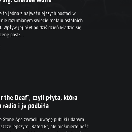
e to jedna z najważniejszych postaci w
jnie rozumianym świecie metalu ostatnich
t. Wpływ jej płyt po dziś dzień kładzie się
cenę post-
dge’owo/folkową/jakąsobie chcecie.
ć
ę!
r the Deaf”, czyli płyta, która
radio i je podbiła
e Stone Age zwrócili uwagę publiki udanym
eszcze lepszym „Rated R”, ale nieśmiertelność