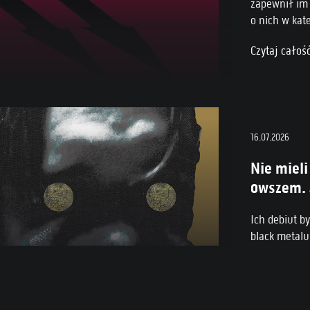
zapewnił im 
o nich w kat
rockowych XX
Czytaj całoś
16.07.2026
Nie mieli
owszem. J
Ich debiut b
black metalu
następca brz
jednym zam
Czytaj całoś