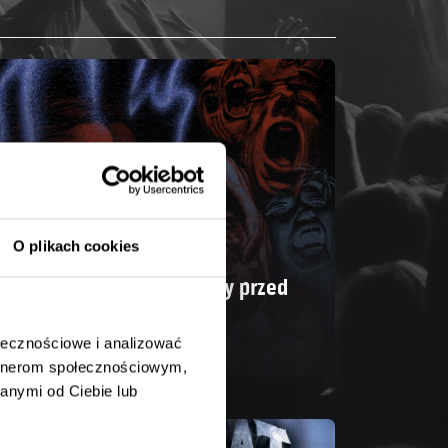
O plikach cookies
oth – „IV”. Ciężar ratujący przed
ństwem
ołecznościowe i analizować
artnerom społecznościowym,
anymi od Ciebie lub