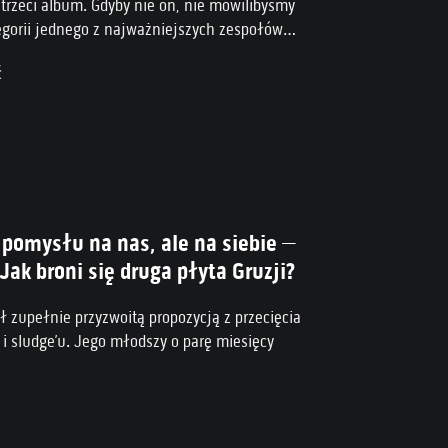
trzeci album. Gdyby nie on, nie mówilibyśmy
egorii jednego z najważniejszych zespołów
I wieku.
ć
 pomysłu na nas, ale na siebie –
ak broni się druga płyta Gruzji?
ył zupełnie przyzwoitą propozycją z przecięcia
 i sludge’u. Jego młodszy o parę miesięcy
miał niczym przeskoczenie dwóch pięter za
achem.
ć