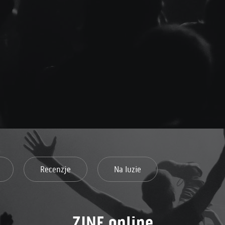
Recenzje
Na luzie
ZINE online