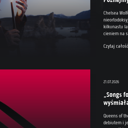
Chelsea Wolf
nieortodoksy
kilkunastu la
cieniem na s
metalowo/slu
Czytaj całoś
Poznajmy si
21.07.2026
„Songs fo
wyśmiała 
Queens of th
debiutem i j