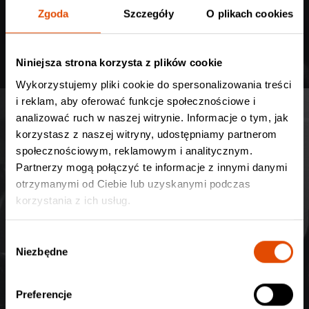
Zgoda
Szczegóły
O plikach cookies
Niniejsza strona korzysta z plików cookie
Wykorzystujemy pliki cookie do spersonalizowania treści
i reklam, aby oferować funkcje społecznościowe i
analizować ruch w naszej witrynie. Informacje o tym, jak
korzystasz z naszej witryny, udostępniamy partnerom
społecznościowym, reklamowym i analitycznym.
Partnerzy mogą połączyć te informacje z innymi danymi
otrzymanymi od Ciebie lub uzyskanymi podczas
korzystania z ich usług.
W
Niezbędne
y
b
ó
Preferencje
r
Siódmy pełnoprawny album norweskich blackmetalowców