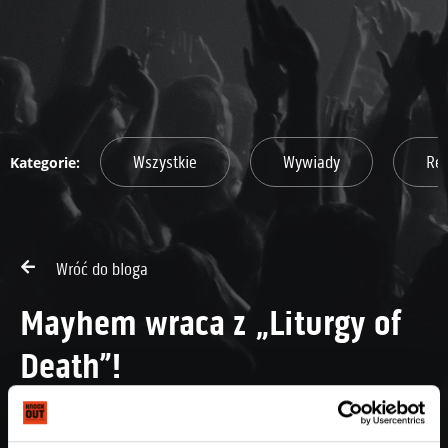
Wszystkie
Wywiady
Re
Wróć do bloga
Mayhem wraca z „Liturgy of
Death”!
Dodano: 04.11.2025