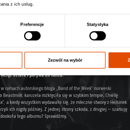
nia z ich usług.
Preferencje
Statystyka
Zezwól na wybór
Z
lternatywy, jak i metalowców, ale ich gwiazda zgasła zanim na
 wciąż działa i porywa do tańca.
y w ramach autorskiego bloga „Band of the Week” norweski
Beastmilk, karuzela rozkręciła się w szybkim tempie. Chwilę
ax”, a kiedy wszystkim wydawało się, że mleczne stwory z Helsinek
zyli ich nigdy później. Z jednej strony szkoda, z drugiej – szanuję
e dookoła tego albumu? Sprawdźmy.