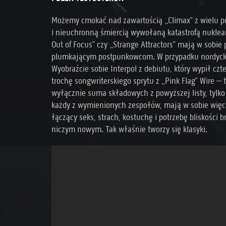
Możemy cmokać nad zawartością „Climax” z wielu p
i nieuchronną śmiercią wywołaną katastrofą nuklea
Out of Focus” czy „Strange Attractors” mają w sobie
plumkającym postpunkowcom. W przypadku nordycki
Wyobraźcie sobie Interpol z debiutu, który wypił cz
trochę songwriterskiego sprytu z „Pink Flag” Wire – 
wyłącznie suma składowych z powyższej listy, tylko
każdy z wymienionych zespołów, mają w sobie więcej
łączący seks, strach, kostuchę i potrzebę bliskości
niczym nowym. Tak właśnie tworzy się klasyki.