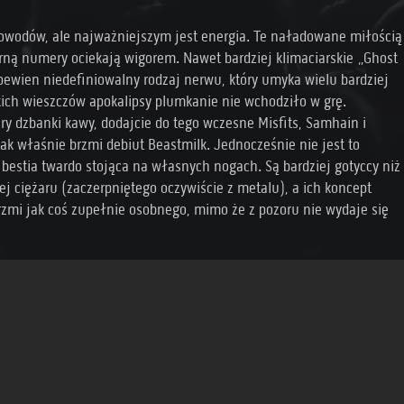
owodów, ale najważniejszym jest energia. Te naładowane miłością
rną numery ociekają wigorem. Nawet bardziej klimaciarskie „Ghost
 pewien niedefiniowalny rodzaj nerwu, który umyka wielu bardziej
ch wieszczów apokalipsy plumkanie nie wchodziło w grę.
tery dzbanki kawy, dodajcie do tego wczesne Misfits, Samhain i
tak właśnie brzmi debiut Beastmilk. Jednocześnie nie jest to
 bestia twardo stojąca na własnych nogach. Są bardziej gotyccy niż
 ciężaru (zaczerpniętego oczywiście z metalu), a ich koncept
 brzmi jak coś zupełnie osobnego, mimo że z pozoru nie wydaje się