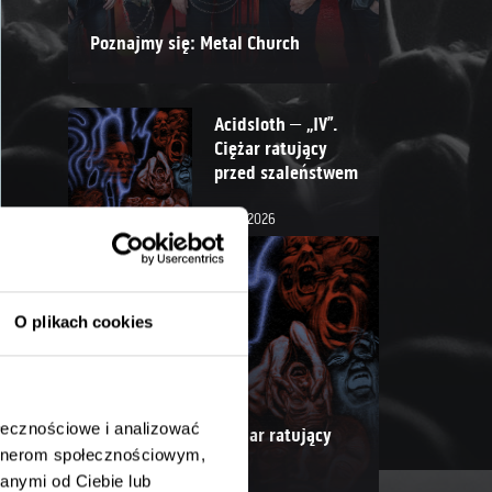
Poznajmy się: Metal Church
Acidsloth – „IV”.
Ciężar ratujący
przed szaleństwem
31.07.2026
O plikach cookies
ołecznościowe i analizować
Acidsloth – „IV”. Ciężar ratujący
artnerom społecznościowym,
przed szaleństwem
anymi od Ciebie lub