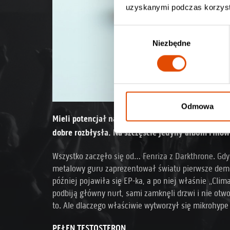
uzyskanymi podczas korzysta
W
Niezbędne
y
b
ó
r
z
g
Odmowa
o
Mieli potencjał na stanie się pupilkami zarówno a
d
dobre rozbłysła. Na szczęście jedyny album Finów
y
Wszystko zaczęło się od… Fenriza z Darkthrone. Gd
metalowy guru zaprezentował światu pierwsze demo 
później pojawiła się EP-ka, a po niej właśnie „Clim
podbiją główny nurt, sami zamknęli drzwi i nie otwor
to. Ale dlaczego właściwie wytworzył się mikrohyp
PEŁEN TESTOSTERON