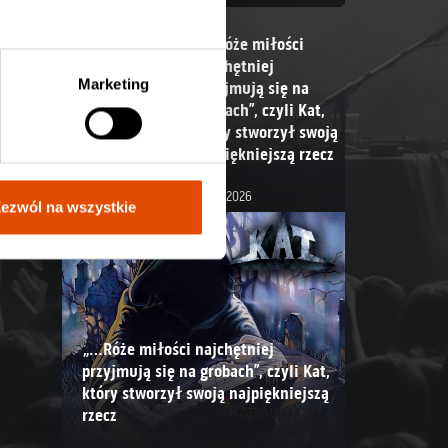
„…Róże miłości
najchętniej
Marketing
przyjmują się na
grobach”, czyli Kat,
który stworzył swoją
najpiękniejszą rzecz
28.07.2026
ezwól na wszystkie
„…Róże miłości najchętniej
przyjmują się na grobach”, czyli Kat,
który stworzył swoją najpiękniejszą
rzecz