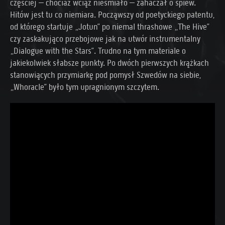
częściej – chociaż wciąż nieśmiało – zahaczał o śpiew.
Hitów jest tu co niemiara. Począwszy od poetyckiego patentu,
od którego startuje „Jotun” po niemal thrashowe „The Hive”
czy zaskakująco przebojowe jak na utwór instrumentalny
„Dialogue with the Stars”. Trudno na tym materiale o
jakiekolwiek słabsze punkty. Po dwóch pierwszych krążkach
stanowiących przymiarkę pod pomysł Szwedów na siebie,
„Whoracle” było tym upragnionym szczytem.