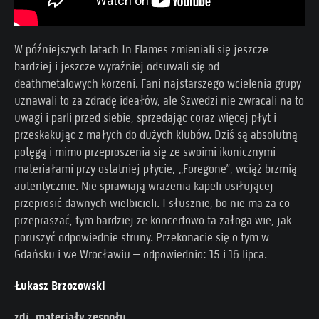
W późniejszych latach In Flames zmieniali się jeszcze
bardziej i jeszcze wyraźniej odsuwali się od
deathmetalowych korzeni. Fani najstarszego wcielenia grupy
uznawali to za zdradę ideałów, ale Szwedzi nie zwracali na to
uwagi i parli przed siebie, sprzedając coraz więcej płyt i
przeskakując z małych do dużych klubów. Dziś są absolutną
potęgą i mimo przeproszenia się ze swoimi ikonicznymi
materiałami przy ostatniej płycie, „Foregone”, wciąż brzmią
autentycznie. Nie sprawiają wrażenia kapeli usiłującej
przeprosić dawnych wielbicieli. I słusznie, bo nie ma za co
przepraszać, tym bardziej że koncertowo ta załoga wie, jak
poruszyć odpowiednie struny. Przekonacie się o tym w
Gdańsku i we Wrocławiu – odpowiednio: 15 i 16 lipca.
Łukasz Brzozowski
zdj. materiały zespołu