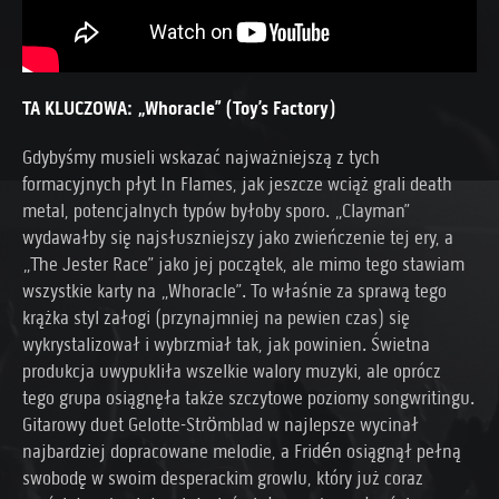
TA KLUCZOWA: „Whoracle” (Toy’s Factory)
Gdybyśmy musieli wskazać najważniejszą z tych
formacyjnych płyt In Flames, jak jeszcze wciąż grali death
metal, potencjalnych typów byłoby sporo. „Clayman”
wydawałby się najsłuszniejszy jako zwieńczenie tej ery, a
„The Jester Race” jako jej początek, ale mimo tego stawiam
wszystkie karty na „Whoracle”. To właśnie za sprawą tego
krążka styl załogi (przynajmniej na pewien czas) się
wykrystalizował i wybrzmiał tak, jak powinien. Świetna
produkcja uwypukliła wszelkie walory muzyki, ale oprócz
tego grupa osiągnęła także szczytowe poziomy songwritingu.
Gitarowy duet Gelotte-Strömblad w najlepsze wycinał
najbardziej dopracowane melodie, a Fridén osiągnął pełną
swobodę w swoim desperackim growlu, który już coraz