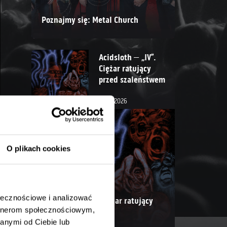
Poznajmy się: Metal Church
Acidsloth – „IV”.
Ciężar ratujący
przed szaleństwem
31.07.2026
O plikach cookies
ołecznościowe i analizować
Acidsloth – „IV”. Ciężar ratujący
artnerom społecznościowym,
przed szaleństwem
anymi od Ciebie lub