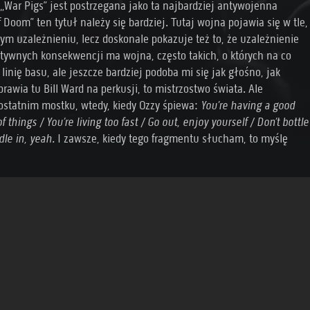
 „War Pigs” jest postrzegana jako ta najbardziej antywojenna
oom” ten tytuł należy się bardziej. Tutaj wojna pojawia się w tle,
ym uzależnieniu, lecz doskonale pokazuje też to, że uzależnienie
gatywnych konsekwencji ma wojna, często takich, o których na co
nię basu, ale jeszcze bardziej podoba mi się jak głośno, jak
prawia tu Bill Ward na perkusji, to mistrzostwo świata. Ale
 ostatnim mostku, wtedy, kiedy Ozzy śpiewa:
You’re having a good
of things / You’re living too fast / Go out, enjoy yourself / Don’t bottle
dle in, yeah.
I zawsze, kiedy tego fragmentu słucham, to myślę