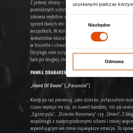
Z jednej strony – każdy wiedział, że kostucha czai 
uzyskanymi podczas korzysta
przeróżnych substancji, że przez ponad dwie dekady 
zdrowia wybitnie wycieńczające… No, ale właśnie – 
W
sprzed dwóch dni o odejściu artysty. Ozzy miał być 
Niezbędne
y
wszystkich. W końcu Książe Ciemności nie odchodzi s
b
wokalistów okazał się po prostu człowiekiem i po d
ó
w triumfie i chwale. Z tej okazji w redakcyjnym g
r
Ozzy’ego solo oczywiście, aby chociaż w minimalny
z
tam po drugiej stronie nie wkurza cię żaden czworo
g
Odmowa
o
PAWEŁ DRABAREK:
d
y
„Hand Of Doom” („Paranoid”)
Kiedy po raz pierwszy, jako dziecko, usłyszałem nu
czasu wydaje mi się, że nawet bardziej, niż po sean
„Egzorcysta”, „Dziecko Rosemary” czy „Omen”. Z bie
wspólnego z nadprzyrodzonymi siłami i mniej więc
wywołującym we mnie największe emocje. To opowi