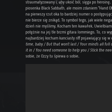
straumatyzowany i, aby ukoić ból, sięga po heroinę.
piosenka Black Sabbath, ale moim zdaniem “Hand Of D
na pierwszy rzut oka to bardziej numer o postępując
nie bierze się znikąd. To symbol tego, jak wiele ne
dzień nie myślimy. Kocham ten kawałek. Uwielbiam li
potężnie na jej tle brzmi gitara Iommiego. To, co wy
najbardziej kocham kanciasty riff pojawiający się w
time, baby / But that won’t last / Your mind’s all full 
it in / You need someone to help you / Stick the nee
sobie, że Ozzy tu śpiewa o sobie.