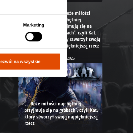
„…Róże miłości
najchętniej
Marketing
przyjmują się na
grobach”, czyli Kat,
który stworzył swoją
najpiękniejszą rzecz
28.07.2026
ezwól na wszystkie
„…Róże miłości najchętniej
przyjmują się na grobach”, czyli Kat,
który stworzył swoją najpiękniejszą
h
rzecz