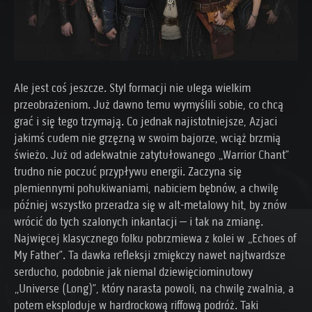
Ale jest coś jeszcze. Styl formacji nie ulega wielkim
przeobrażeniom. Już dawno temu wymyślili sobie, co chcą
grać i się tego trzymają. Co jednak najistotniejsze, Azjaci
jakimś cudem nie grzęzną w swoim bajorze, wciąż brzmią
świeżo. Już od adekwatnie zatytułowanego „Warrior Chant”
trudno nie poczuć przypływu energii. Zaczyna się
plemiennymi pohukiwaniami, nabiciem bębnów, a chwilę
później wszystko przeradza się w alt-metalowy hit, by znów
wrócić do tych szalonych inkantacji – i tak na zmianę.
Najwięcej klasycznego folku pobrzmiewa z kolei w „Echoes of
My Father”. Ta dawka refleksji zmiękczy nawet najtwardsze
serducho, podobnie jak niemal dziewięciominutowy
„Universe (Long)”, który narasta powoli, na chwilę zwalnia, a
potem eksploduje w hardrockową riffową podróż. Taki