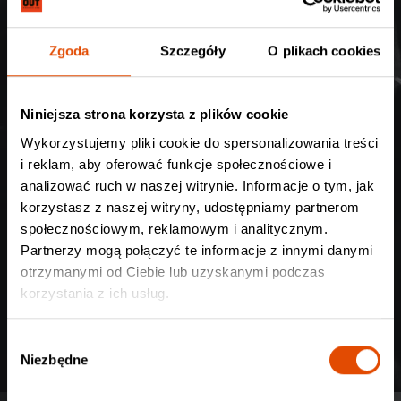
Zgoda
Szczegóły
O plikach cookies
Niniejsza strona korzysta z plików cookie
Wykorzystujemy pliki cookie do spersonalizowania treści
i reklam, aby oferować funkcje społecznościowe i
analizować ruch w naszej witrynie. Informacje o tym, jak
korzystasz z naszej witryny, udostępniamy partnerom
społecznościowym, reklamowym i analitycznym.
Partnerzy mogą połączyć te informacje z innymi danymi
Styl mongolskiej rock-metalowej sensacji był jasny i
otrzymanymi od Ciebie lub uzyskanymi podczas
charakterystyczny już na debiucie sprzed siedmiu lat.
korzystania z ich usług.
Najnowsza, trzecia w dyskografii płyta nie jest rewolucją,
lecz absolutną krystalizacją ich stylu.
W
Niezbędne
y
Łączenie metalowego trzonu z folklorem przynależnym
b