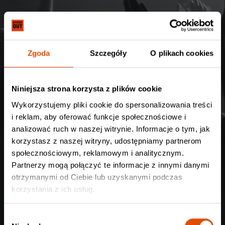
ZINE online
Zgoda
Szczegóły
O plikach cookies
Niniejsza strona korzysta z plików cookie
Wykorzystujemy pliki cookie do spersonalizowania treści
i reklam, aby oferować funkcje społecznościowe i
analizować ruch w naszej witrynie. Informacje o tym, jak
Poznajmy się: Metal Church
korzystasz z naszej witryny, udostępniamy partnerom
społecznościowym, reklamowym i analitycznym.
Partnerzy mogą połączyć te informacje z innymi danymi
otrzymanymi od Ciebie lub uzyskanymi podczas
korzystania z ich usług.
W